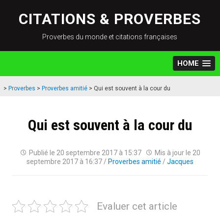
Skip
to
CITATIONS & PROVERBES
content
Proverbes du monde et citations françaises
HOME
>
Proverbes
>
Proverbes amitié
>
Qui est souvent à la cour du
Qui est souvent à la cour du
Publié le
20 septembre 2017 à 15:37
Mis à jour le
20
septembre 2017 à 16:37
/
Proverbes amitié
/
Jacques
Evaluer cet article