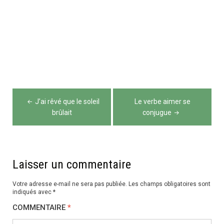
Navigation
J’ai rêvé que le soleil
Le verbe aimer se
de
brûlait
conjugue
l’article
Laisser un commentaire
Votre adresse e-mail ne sera pas publiée.
Les champs obligatoires sont
indiqués avec
*
COMMENTAIRE
*