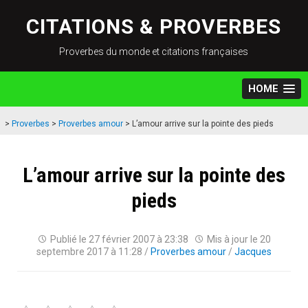
Skip
to
CITATIONS & PROVERBES
content
Proverbes du monde et citations françaises
HOME
>
Proverbes
>
Proverbes amour
>
L’amour arrive sur la pointe des pieds
L’amour arrive sur la pointe des
pieds
Publié le
27 février 2007 à 23:38
Mis à jour le
20
septembre 2017 à 11:28
/
Proverbes amour
/
Jacques